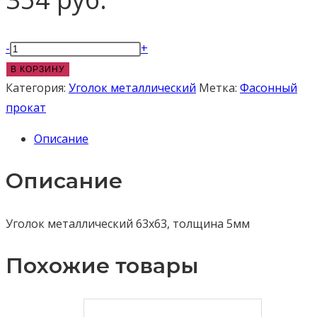
Количество
-
+
товара
В КОРЗИНУ
Уголок
Категория:
Уголок металлический
Метка:
Фасонный
металлический
прокат
63x63x5
Описание
мм
6м
Описание
Уголок металлический 63х63, толщина 5мм
Похожие товары