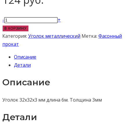
Количество
-
+
товара
В КОРЗИНУ
Уголок
Категория:
Уголок металлический
Метка:
Фасонный
металлический
прокат
32x32x3
Описание
мм
Детали
6м
Описание
Уголок 32х32х3 мм длина 6м. Толщина 3мм
Детали