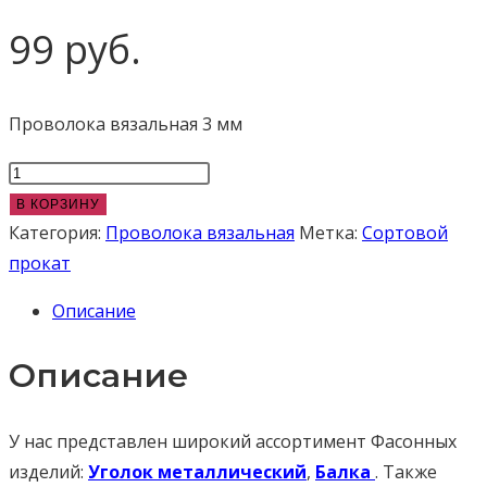
99
руб.
Проволока вязальная 3 мм
Количество
товара
В КОРЗИНУ
Проволока
Категория:
Проволока вязальная
Метка:
Сортовой
вязальная
прокат
3мм
Описание
стальная
в
Описание
бухте
У нас представлен широкий ассортимент Фасонных
изделий:
Уголок металлический
,
Балка
. Также