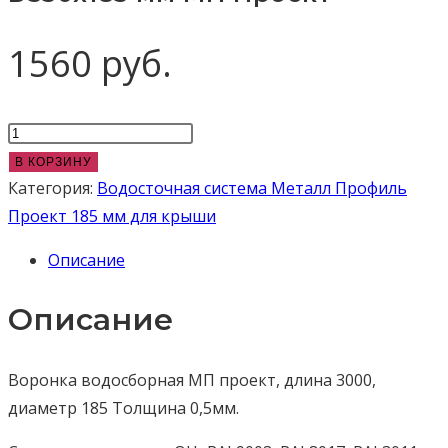
1560
руб.
Количество
товара
В КОРЗИНУ
Воронка
Категория:
Водосточная система Металл Профиль
водосборная
Проект 185 мм для крыши
D350х185
Описание
мм
МП
Описание
Проект
Воронка водосборная МП проект, длина 3000,
диаметр 185 Толщина 0,5мм.