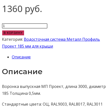
1360
руб.
Количество
товара
В КОРЗИНУ
Воронка
Категория:
Водосточная система Металл Профиль
выпускная
Проект 185 мм для крыши
D185
Описание
мм
МП
Описание
Проект
Воронка выпускная МП Проект, длина 3000, диаметр
185 Толщина 0,5мм.
Стандартные цвета: ОЦ, RAL9003, RAL8017, RAL3011