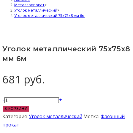
Металлопрокат
>
Уголок металлический
>
Уголок металлический 75x75x8 мм 6м
Уголок металлический 75x75x8
мм 6м
681
руб.
Количество
-
+
товара
В КОРЗИНУ
Уголок
Категория:
Уголок металлический
Метка:
Фасонный
металлический
прокат
75x75x8