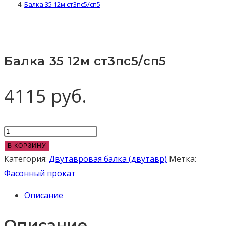
Балка 35 12м ст3пс5/сп5
Балка 35 12м ст3пс5/сп5
4115
руб.
Количество
товара
В КОРЗИНУ
Балка
Категория:
Двутавровая балка (двутавр)
Метка:
35
Фасонный прокат
12м
Описание
ст3пс5/
сп5
Описание