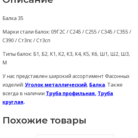
Балка 35
Марки стали балок: 09Г2С / С245 / С255 / С345 / С355 /
С390 / Ст3пс / Ст3сп
Типы балок: Б1, Б2, К1, К2, К3, К4, К5, К6, Ш1, Ш2, Ш3,
М
У нас представлен широкий ассортимент Фасонных
изделий:
Уголок металлический
,
Балка
. Также
всегда в наличии
Труба профильная
,
Труба
круглая
.
Похожие товары