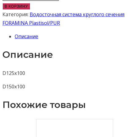
товара
В КОРЗИНУ
Угол
Категория:
Водосточная система круглого сечения
желоба
FORAMINA Plastisol/PUR
наружный
Описание
FORAMINA
Описание
D125x100
D150x100
Похожие товары