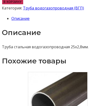
товара
В КОРЗИНУ
Труба
Категория:
Труба водогазопроводная (ВГП)
водогазопроводная
Описание
(ВГП)
25х3,2
Описание
мм
Труба стальная водогазопроводная 25х2,8мм.
Похожие товары