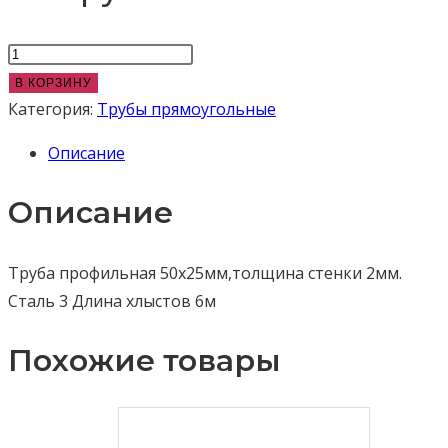
Количество
товара
В КОРЗИНУ
Труба
Категория:
Трубы прямоугольные
профильная
Описание
50х25х2
мм
Описание
Труба профильная 50х25мм,толщина стенки 2мм.
Сталь 3 Длина хлыстов 6м
Похожие товары