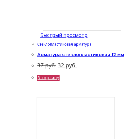
Быстрый просмотр
Стеклопластиковая арматура
Арматура cтеклопластиковая 12 мм
Первоначальная
Текущая
37
руб.
32
руб.
цена
цена:
составляла
32 руб..
В корзину
37 руб..