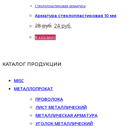
Стеклопластиковая арматура
Арматура cтеклопластиковая 10 мм
Первоначальная
Текущая
28
руб.
24
руб.
цена
цена:
составляла
24 руб..
В корзину
28 руб..
КАТАЛОГ ПРОДУКЦИИ
MISC
МЕТАЛЛОПРОКАТ
ПРОВОЛОКА
ЛИСТ МЕТАЛЛИЧЕСКИЙ
МЕТАЛЛИЧЕСКАЯ АРМАТУРА
УГОЛОК МЕТАЛЛИЧЕСКИЙ