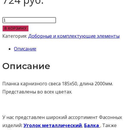
Количество
товара
В КОРЗИНУ
Планка
Категория:
Доборные и комплектующие элементы
карнизного
Описание
свеса
сложная
Описание
185х50
Планка карнизного свеса 185х50, длина 2000мм.
Представлены во всех цветах.
У нас представлен широкий ассортимент Фасонных
изделий:
Уголок металлический
,
Балка
. Также