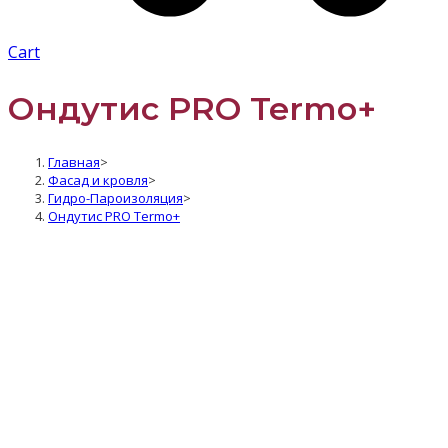
Cart
Ондутис PRO Termo+
Главная
>
Фасад и кровля
>
Гидро-Пароизоляция
>
Ондутис PRO Termo+